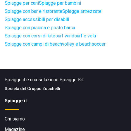
Spiagge per cani
Spiagge per bambini
Spiagge con bar e ristorante
Spiagge attrezzate
Spiagge accessibili per disabili
Spiagge con piscina e posto barca
Spiagge con corsi di kitesurf windsurf e vela
Spiagge con campi di beachvolley e beachsoccer
Spiagge.it è una soluzione Spiagge Srl
Società del
Gruppo Zucchetti
Spiagge.it
Chi siamo
Magazine