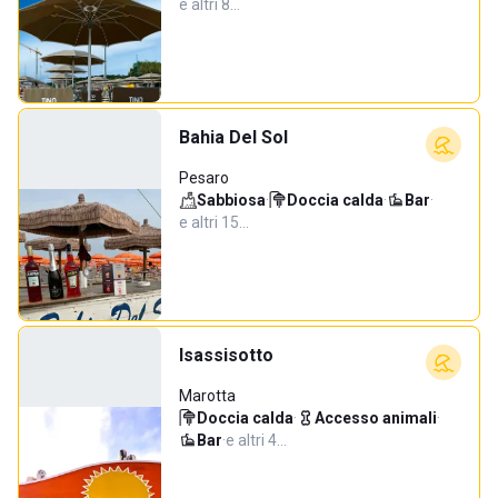
e altri 8…
Bahia Del Sol
Pesaro
Sabbiosa
·
Doccia calda
·
Bar
·
e altri 15…
Isassisotto
Marotta
Doccia calda
·
Accesso animali
·
Bar
·
e altri 4…