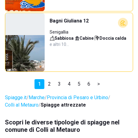
Bagni Giuliana 12
Senigallia
Sabbiosa
·
Cabine
·
Doccia calda
·
e altri 10…
1
2
3
4
5
6
>
Spiagge.it
Marche
Provincia di Pesaro e Urbino
Colli al Metauro
Spiagge attrezzate
Scopri le diverse tipologie di spiagge nel
comune di Colli al Metauro