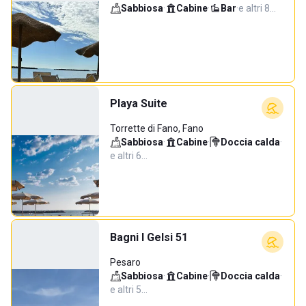
Sabbiosa
·
Cabine
·
Bar
·
e altri 8…
Playa Suite
Torrette di Fano, Fano
Sabbiosa
·
Cabine
·
Doccia calda
·
e altri 6…
Bagni I Gelsi 51
Pesaro
Sabbiosa
·
Cabine
·
Doccia calda
·
e altri 5…