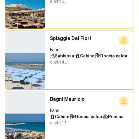
e altri 5…
Spiaggia Dei Fiori
Fano
Sabbiosa
·
Cabine
·
Doccia calda
·
e altri 4…
Bagni Maurizio
Fano
Cabine
·
Doccia calda
·
Piscina
·
e altri 11…