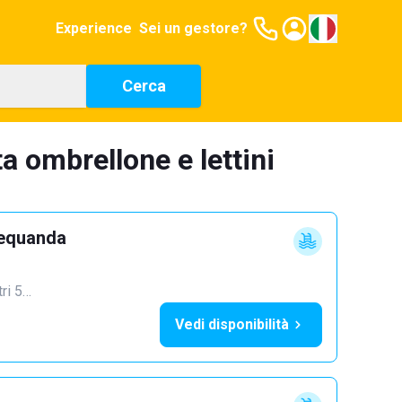
Experience
Sei un gestore?
Cerca
a ombrellone e lettini
requanda
tri 5…
Vedi disponibilità