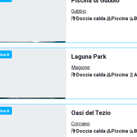
Piscina di Gubbio
Gubbio
Doccia calda
·
Piscina
·
B
Laguna Park
Magione
Doccia calda
·
Piscina
·
A
Oasi del Tezio
Corciano
Doccia calda
·
Piscina
·
B