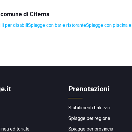
l comune di Citerna
i per disabili
Spiagge con bar e ristorante
Spiagge con piscina e
e.it
Prenotazioni
Stabilimenti balneari
Spiagge per regione
linea editoriale
Spiagge per provincia