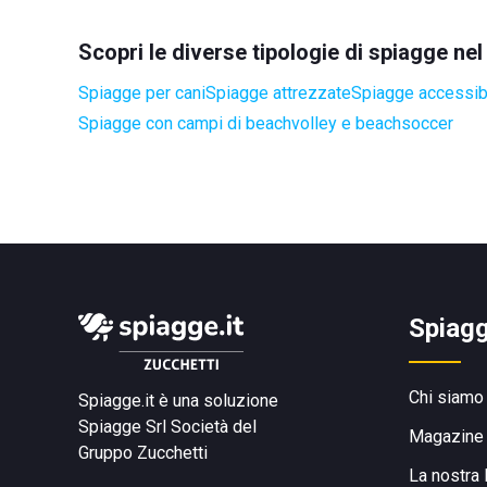
Scopri le diverse tipologie di spiagge ne
Spiagge per cani
Spiagge attrezzate
Spiagge accessibil
Spiagge con campi di beachvolley e beachsoccer
Spiagg
Chi siamo
Spiagge.it è una soluzione
Spiagge Srl
Società del
Magazine
Gruppo Zucchetti
La nostra 