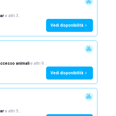
ar
·
e altri 3…
Vedi disponibilità
ccesso animali
·
e altri 9…
Vedi disponibilità
ar
·
e altri 5…