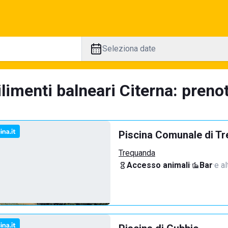
Seleziona date
limenti balneari Citerna: prenot
Piscina Comunale di T
Trequanda
Accesso animali
·
Bar
·
e al