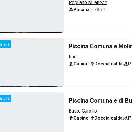
Pogliano Milanese
Piscina
·
e altri 1…
Piscina Comunale Molin
Rho
Cabine
·
Doccia calda
·
P
Piscina Comunale di Bu
Busto Garolfo
Cabine
·
Doccia calda
·
P