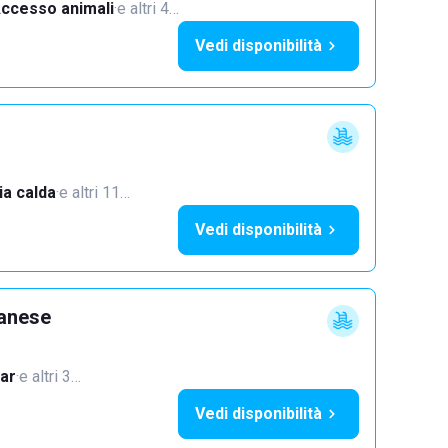
ccesso animali
·
e altri 4…
Vedi disponibilità
a calda
·
e altri 11…
Vedi disponibilità
lanese
ar
·
e altri 3…
Vedi disponibilità