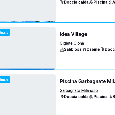
Doccia calda
·
Piscina
·
A
Idea Village
Olgiate Olona
Sabbiosa
·
Cabine
·
Docci
Piscina Garbagnate Mi
Garbagnate Milanese
Doccia calda
·
Piscina
·
B