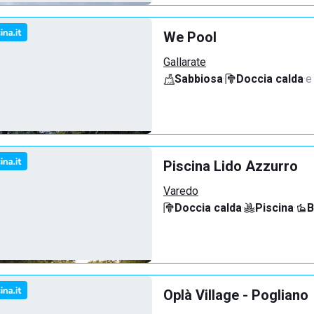
We Pool
Gallarate
Sabbiosa
·
Doccia calda
·
e
Piscina Lido Azzurro
Varedo
Doccia calda
·
Piscina
·
B
Oplà Village - Pogliano