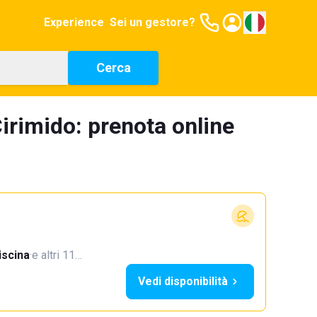
Experience
Sei un gestore?
Cerca
irimido: prenota online
iscina
·
e altri 11…
Vedi disponibilità