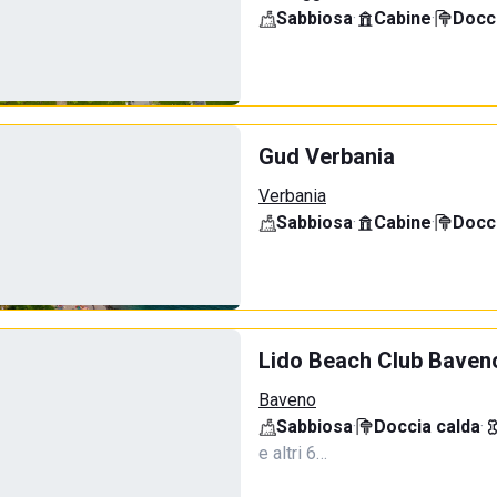
Sabbiosa
·
Cabine
·
Docci
Gud Verbania
Verbania
Sabbiosa
·
Cabine
·
Docci
Lido Beach Club Baven
Baveno
Sabbiosa
·
Doccia calda
·
e altri 6…