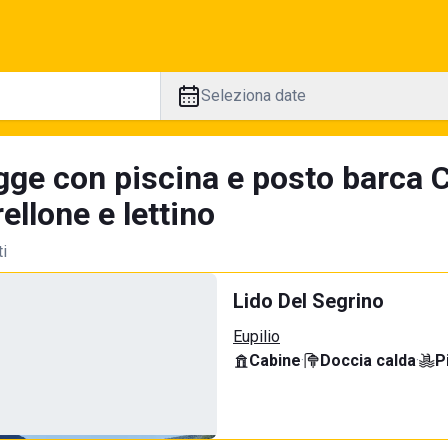
Seleziona date
gge con piscina e posto barca C
llone e lettino
ti
Lido Del Segrino
Eupilio
Cabine
·
Doccia calda
·
P