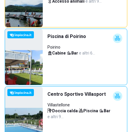
Accesso animali
·
e altri 9…
Piscina di Poirino
Poirino
Cabine
·
Bar
·
e altri 6…
Centro Sportivo Villasport
Villastellone
Doccia calda
·
Piscina
·
Bar
·
e altri 9…