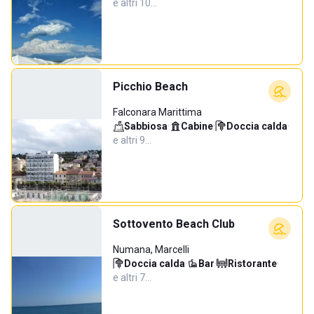
e altri 10…
Picchio Beach
Falconara Marittima
Sabbiosa
·
Cabine
·
Doccia calda
·
e altri 9…
Sottovento Beach Club
Numana, Marcelli
Doccia calda
·
Bar
·
Ristorante
·
e altri 7…