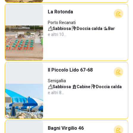
La Rotonda
Porto Recanati
Sabbiosa
·
Doccia calda
·
Bar
·
e altri 10…
Il Piccolo Lido 67-68
Senigallia
Sabbiosa
·
Cabine
·
Doccia calda
·
e altri 8…
Bagni Virgilio 46