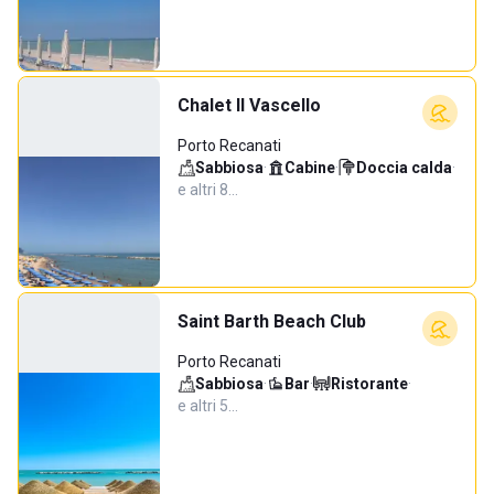
Chalet Il Vascello
Porto Recanati
Sabbiosa
·
Cabine
·
Doccia calda
·
e altri 8…
Saint Barth Beach Club
Porto Recanati
Sabbiosa
·
Bar
·
Ristorante
·
e altri 5…