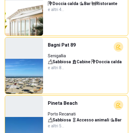
Doccia calda
·
Bar
·
Ristorante
·
e altri 4…
Bagni Pat 89
Senigallia
Sabbiosa
·
Cabine
·
Doccia calda
·
e altri 8…
Pineta Beach
Porto Recanati
Sabbiosa
·
Accesso animali
·
Bar
·
e altri 5…