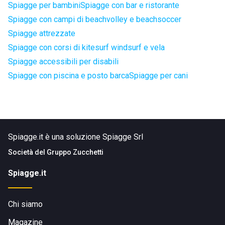
Spiagge per bambini
Spiagge con bar e ristorante
Spiagge con campi di beachvolley e beachsoccer
Spiagge attrezzate
Spiagge con corsi di kitesurf windsurf e vela
Spiagge accessibili per disabili
Spiagge con piscina e posto barca
Spiagge per cani
Spiagge.it è una soluzione Spiagge Srl
Società del
Gruppo Zucchetti
Spiagge.it
Chi siamo
Magazine