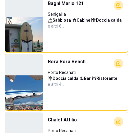
Bagni Mario 121
Senigallia
Sabbiosa
·
Cabine
·
Doccia calda
·
e altri 6…
Bora Bora Beach
Porto Recanati
Doccia calda
·
Bar
·
Ristorante
·
e altri 4…
Chalet Attilio
Porto Recanati