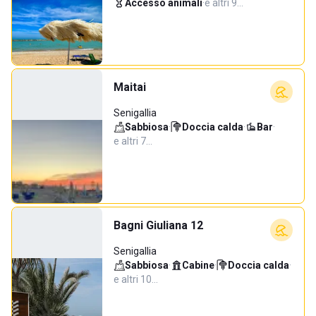
Accesso animali
·
e altri 9…
Maitai
Senigallia
Sabbiosa
·
Doccia calda
·
Bar
·
e altri 7…
Bagni Giuliana 12
Senigallia
Sabbiosa
·
Cabine
·
Doccia calda
·
e altri 10…