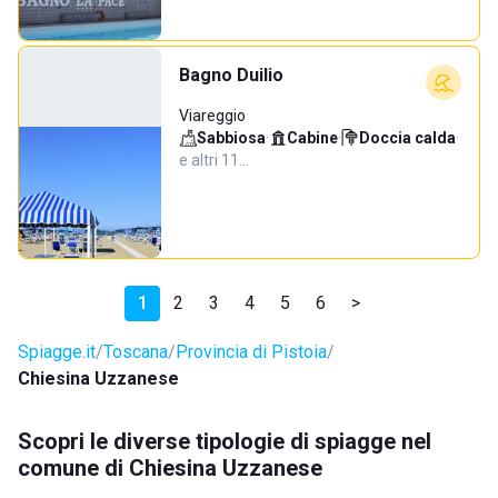
Bagno Duilio
Viareggio
Sabbiosa
·
Cabine
·
Doccia calda
·
e altri 11…
1
2
3
4
5
6
>
Spiagge.it
Toscana
Provincia di Pistoia
Chiesina Uzzanese
Scopri le diverse tipologie di spiagge nel
comune di Chiesina Uzzanese