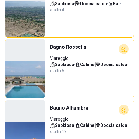
Sabbiosa
·
Doccia calda
·
Bar
·
e altri 4…
Bagno Rossella
Viareggio
Sabbiosa
·
Cabine
·
Doccia calda
·
e altri 6…
Bagno Alhambra
Viareggio
Sabbiosa
·
Cabine
·
Doccia calda
·
e altri 18…