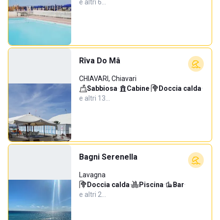
e altri 6…
Rîva Do Mâ
CHIAVARI, Chiavari
Sabbiosa
·
Cabine
·
Doccia calda
·
e altri 13…
Bagni Serenella
Lavagna
Doccia calda
·
Piscina
·
Bar
·
e altri 2…