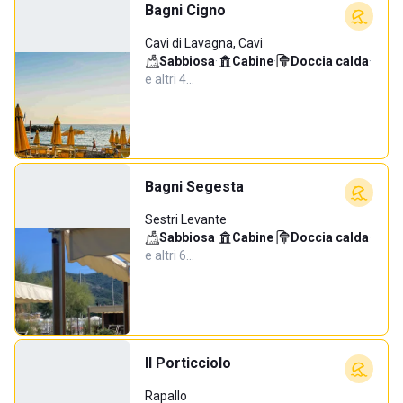
Bagni Cigno
Cavi di Lavagna, Cavi
Sabbiosa
·
Cabine
·
Doccia calda
·
e altri 4…
Bagni Segesta
Sestri Levante
Sabbiosa
·
Cabine
·
Doccia calda
·
e altri 6…
Il Porticciolo
Rapallo