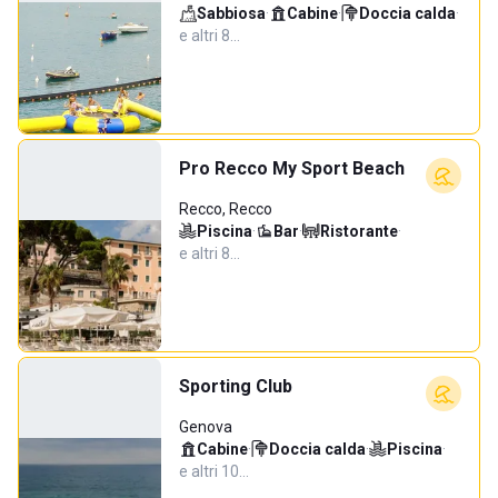
Sabbiosa
·
Cabine
·
Doccia calda
·
e altri 8…
Pro Recco My Sport Beach
Recco, Recco
Piscina
·
Bar
·
Ristorante
·
e altri 8…
Sporting Club
Genova
Cabine
·
Doccia calda
·
Piscina
·
e altri 10…