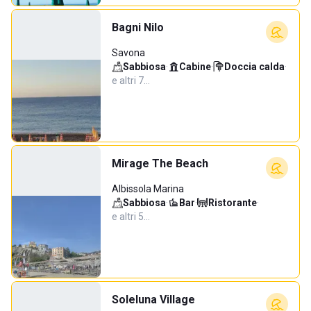
Bagni Nilo
Savona
Sabbiosa
·
Cabine
·
Doccia calda
·
e altri 7…
Mirage The Beach
Albissola Marina
Sabbiosa
·
Bar
·
Ristorante
·
e altri 5…
Soleluna Village