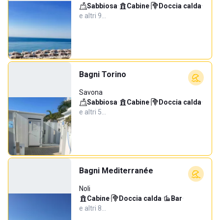
Sabbiosa
·
Cabine
·
Doccia calda
·
e altri 9…
Bagni Torino
Savona
Sabbiosa
·
Cabine
·
Doccia calda
·
e altri 5…
Bagni Mediterranée
Noli
Cabine
·
Doccia calda
·
Bar
·
e altri 8…