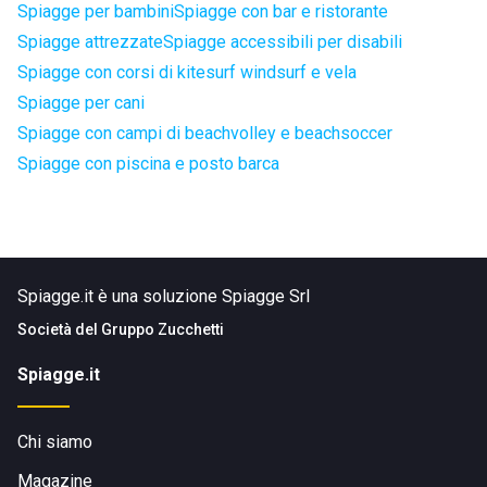
Spiagge per bambini
Spiagge con bar e ristorante
Spiagge attrezzate
Spiagge accessibili per disabili
Spiagge con corsi di kitesurf windsurf e vela
Spiagge per cani
Spiagge con campi di beachvolley e beachsoccer
Spiagge con piscina e posto barca
Spiagge.it è una soluzione Spiagge Srl
Società del
Gruppo Zucchetti
Spiagge.it
Chi siamo
Magazine