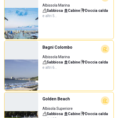
Albissola Marina
Sabbiosa
·
Cabine
·
Doccia calda
·
e altri 5…
Bagni Colombo
Albissola Marina
Sabbiosa
·
Cabine
·
Doccia calda
·
e altri 6…
Golden Beach
Albisola Superiore
Sabbiosa
·
Cabine
·
Doccia calda
·