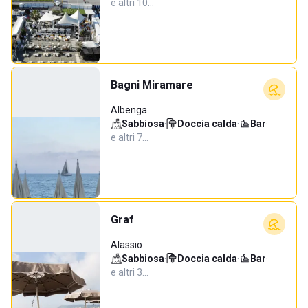
e altri 10…
Bagni Miramare
Albenga
Sabbiosa
·
Doccia calda
·
Bar
·
e altri 7…
Graf
Alassio
Sabbiosa
·
Doccia calda
·
Bar
·
e altri 3…