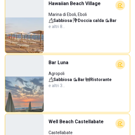
Hawaiian Beach Village
Marina di Eboli, Eboli
Sabbiosa
·
Doccia calda
·
Bar
·
e altri 8…
Bar Luna
Agropoli
Sabbiosa
·
Bar
·
Ristorante
·
e altri 3…
Well Beach Castellabate
Castellabate