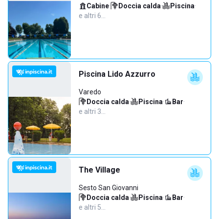
Cabine
·
Doccia calda
·
Piscina
·
e altri 6…
Piscina Lido Azzurro
Varedo
Doccia calda
·
Piscina
·
Bar
·
e altri 3…
The Village
Sesto San Giovanni
Doccia calda
·
Piscina
·
Bar
·
e altri 5…