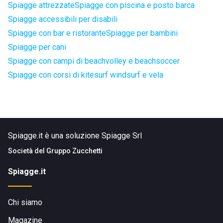
Spiagge attrezzate
Spiagge con piscina e posto barca
Spiagge accessibili per disabili
Spiagge con bar e ristorante
Spiagge per bambini
Spiagge per cani
Spiagge con campi di beachvolley e beachsoccer
Spiagge con corsi di kitesurf windsurf e vela
Spiagge.it è una soluzione Spiagge Srl
Società del
Gruppo Zucchetti
Spiagge.it
Chi siamo
Magazine