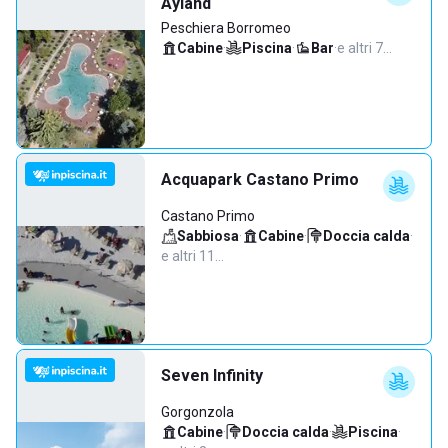
Ayland
Peschiera Borromeo
Cabine
·
Piscina
·
Bar
·
e altri 7…
Acquapark Castano Primo
Castano Primo
Sabbiosa
·
Cabine
·
Doccia calda
·
e altri 11…
Seven Infinity
Gorgonzola
Cabine
·
Doccia calda
·
Piscina
·