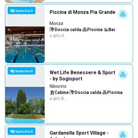
Piscina di Monza Pia Grande
Monza
Doccia calda
·
Piscina
·
Bar
·
e altri 4…
Wet Life Benessere & Sport
- by Sogisport
Nibionno
Cabine
·
Doccia calda
·
Piscina
·
e altri 8…
Gardanella Sport Village -