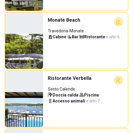
Monate Beach
Travedona-Monate
Cabine
·
Bar
·
Ristorante
·
e altri 6…
Ristorante Verbella
Sesto Calende
Doccia calda
·
Piscina
·
Accesso animali
·
e altri 7…