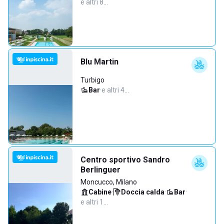
e altri 8…
Blu Martin
Turbigo
Bar
·
e altri 4…
Centro sportivo Sandro
Berlinguer
Moncucco, Milano
Cabine
·
Doccia calda
·
Bar
·
e altri 1…