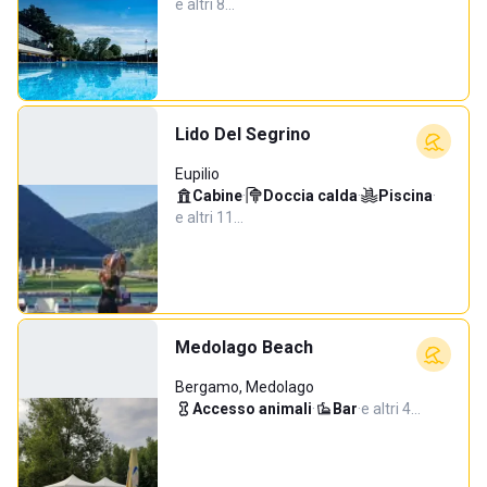
e altri 8…
Lido Del Segrino
Eupilio
Cabine
·
Doccia calda
·
Piscina
·
e altri 11…
Medolago Beach
Bergamo, Medolago
Accesso animali
·
Bar
·
e altri 4…