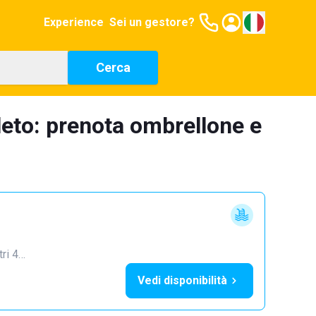
Experience
Sei un gestore?
Cerca
leto: prenota ombrellone e
tri 4…
Vedi disponibilità