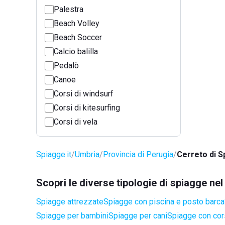
Palestra
Beach Volley
Beach Soccer
Calcio balilla
Pedalò
Canoe
Corsi di windsurf
Corsi di kitesurfing
Corsi di vela
Spiagge.it
Umbria
Provincia di Perugia
Cerreto di S
Scopri le diverse tipologie di spiagge ne
Spiagge attrezzate
Spiagge con piscina e posto barca
Spiagge per bambini
Spiagge per cani
Spiagge con cors