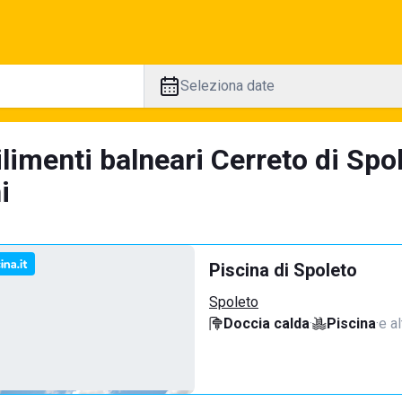
Seleziona date
limenti balneari Cerreto di Spo
i
Piscina di Spoleto
Spoleto
Doccia calda
·
Piscina
·
e al