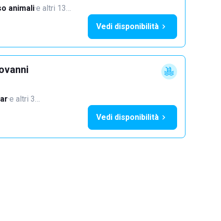
o animali
·
e altri 13…
Vedi disponibilità
iovanni
ar
·
e altri 3…
Vedi disponibilità