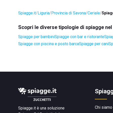
Spiagge.it
Liguria
Provincia di Savona
Ceriale
Spiag
Scopri le diverse tipologie di spiagge ne
Spiagge per bambini
Spiagge con bar e ristorante
Spia
Spiagge con piscina e posto barca
Spiagge per cani
Sp
Spiagg
Chi siamo
Spiagge.it è una soluzione