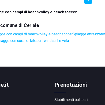
ge con campi di beachvolley e beachsoccer
l comune di Ceriale
gge con campi di beachvolley e beachsoccer
Spiagge attrezzate
iagge con corsi di kitesurf windsurf e vela
e.it
Prenotazioni
Stabilimenti balneari