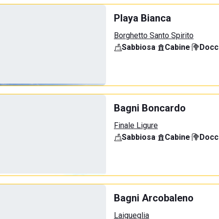
Playa Bianca
Borghetto Santo Spirito
Sabbiosa
·
Cabine
·
Docci
Bagni Boncardo
Finale Ligure
Sabbiosa
·
Cabine
·
Docci
Bagni Arcobaleno
Laigueglia