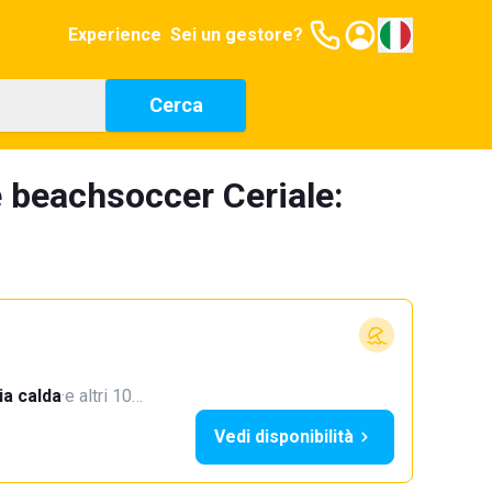
Experience
Sei un gestore?
Cerca
 beachsoccer Ceriale:
a calda
·
e altri 10…
Vedi disponibilità