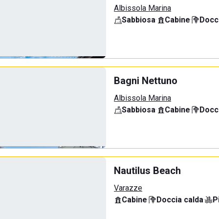
Albissola Marina
Sabbiosa
·
Cabine
·
Docci
Bagni Nettuno
Albissola Marina
Sabbiosa
·
Cabine
·
Docci
Nautilus Beach
Varazze
Cabine
·
Doccia calda
·
P