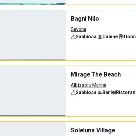
Bagni Nilo
Savona
Sabbiosa
·
Cabine
·
Docci
Mirage The Beach
Albissola Marina
Sabbiosa
·
Bar
·
Ristoran
Soleluna Village