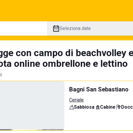
Seleziona date
gge con campo di beachvolley e
ta online ombrellone e lettino
ti
Bagni San Sebastiano
Ceriale
Sabbiosa
·
Cabine
·
Docci