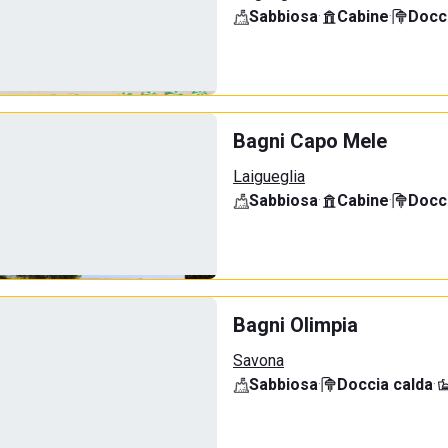
Sabbiosa
·
Cabine
·
Docci
Bagni Capo Mele
Laigueglia
Sabbiosa
·
Cabine
·
Docci
Bagni Olimpia
Savona
Sabbiosa
·
Doccia calda
·