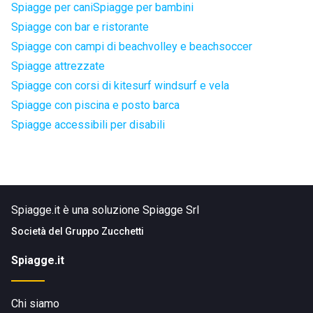
Spiagge per cani
Spiagge per bambini
Spiagge con bar e ristorante
Spiagge con campi di beachvolley e beachsoccer
Spiagge attrezzate
Spiagge con corsi di kitesurf windsurf e vela
Spiagge con piscina e posto barca
Spiagge accessibili per disabili
Spiagge.it è una soluzione Spiagge Srl
Società del
Gruppo Zucchetti
Spiagge.it
Chi siamo