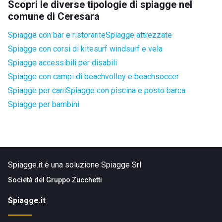
Scopri le diverse tipologie di spiagge nel
comune di Ceresara
Spiagge con bar e ristorante
Spiagge attrezzate
Spiagge con corsi di kitesurf windsurf e vela
Spiagge accessibili per disabili
Spiagge con campi di beachvolley e beachsoccer
Spiagge per cani
Spiagge con piscina e posto barca
Spiagge per bambini
Spiagge.it è una soluzione Spiagge Srl
Società del
Gruppo Zucchetti
Spiagge.it