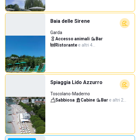
Baia delle Sirene
Garda
Accesso animali
·
Bar
·
Ristorante
·
e altri 4…
Spiaggia Lido Azzurro
Toscolano-Maderno
Sabbiosa
·
Cabine
·
Bar
·
e altri 2…