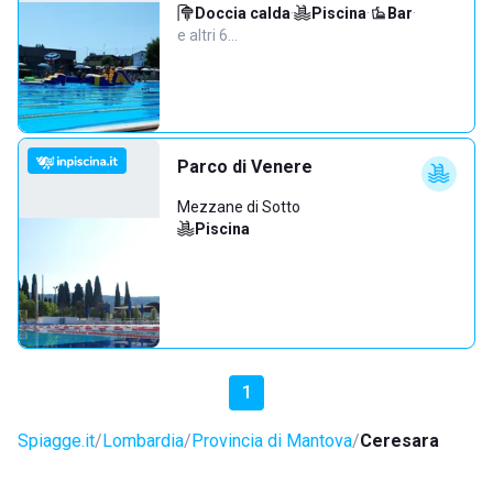
Doccia calda
·
Piscina
·
Bar
·
e altri 6…
Parco di Venere
Mezzane di Sotto
Piscina
1
Spiagge.it
Lombardia
Provincia di Mantova
Ceresara