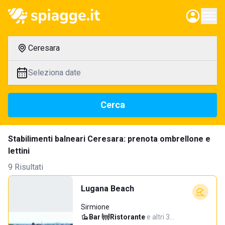
Ceresara
Seleziona date
Cerca
Stabilimenti balneari Ceresara: prenota ombrellone e
lettini
9 Risultati
Lugana Beach
Sirmione
Bar
·
Ristorante
·
e altri 3…