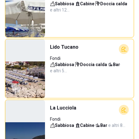
Sabbiosa
·
Cabine
·
Doccia calda
·
e altri 12…
Lido Tucano
Fondi
Sabbiosa
·
Doccia calda
·
Bar
·
e altri 5…
La Lucciola
Fondi
Sabbiosa
·
Cabine
·
Bar
·
e altri 8…