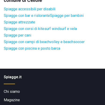
comune di Cellole
Spiagge accessibili per disabili
Spiagge con bar e ristorante
Spiagge per bambini
Spiagge attrezzate
Spiagge con corsi di kitesurf windsurf e vela
Spiagge per cani
Spiagge con campi di beachvolley e beachsoccer
Spiagge con piscina e posto barca
Spiagge.it
Chi siamo
Magazine