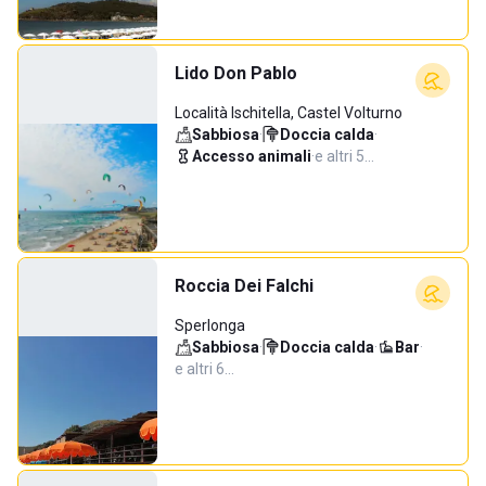
Lido Don Pablo
Località Ischitella, Castel Volturno
Sabbiosa
·
Doccia calda
·
Accesso animali
·
e altri 5…
Roccia Dei Falchi
Sperlonga
Sabbiosa
·
Doccia calda
·
Bar
·
e altri 6…