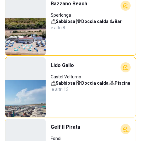
Bazzano Beach
Sperlonga
Sabbiosa
·
Doccia calda
·
Bar
·
e altri 8…
Lido Gallo
Castel Volturno
Sabbiosa
·
Doccia calda
·
Piscina
·
e altri 13…
Gelf Il Pirata
Fondi