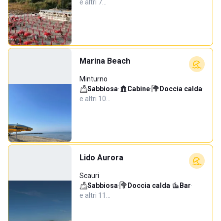
e altri 7…
Marina Beach
Minturno
Sabbiosa
·
Cabine
·
Doccia calda
·
e altri 10…
Lido Aurora
Scauri
Sabbiosa
·
Doccia calda
·
Bar
·
e altri 11…