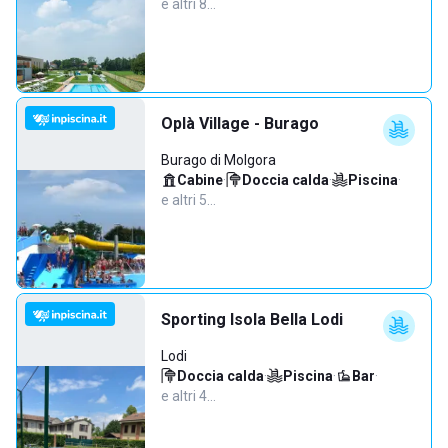
e altri 8…
Oplà Village - Burago
Burago di Molgora
Cabine
·
Doccia calda
·
Piscina
·
e altri 5…
Sporting Isola Bella Lodi
Lodi
Doccia calda
·
Piscina
·
Bar
·
e altri 4…