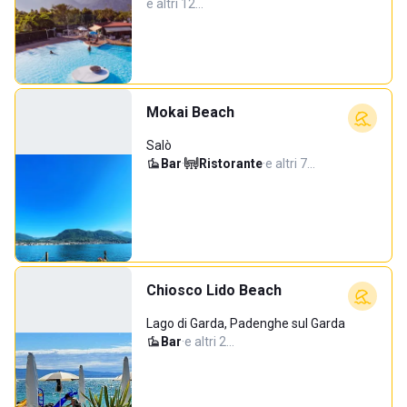
e altri 12…
Mokai Beach
Salò
Bar
·
Ristorante
·
e altri 7…
Chiosco Lido Beach
Lago di Garda, Padenghe sul Garda
Bar
·
e altri 2…