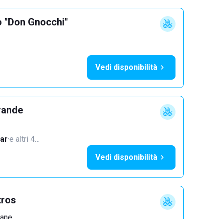
o "Don Gnocchi"
Vedi disponibilità
rande
ar
·
e altri 4…
Vedi disponibilità
tros
zane