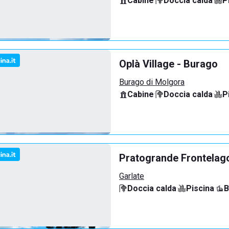
Cabine
·
Doccia calda
·
P
Oplà Village - Burago
Burago di Molgora
Cabine
·
Doccia calda
·
P
Pratogrande Frontelag
Garlate
Doccia calda
·
Piscina
·
B