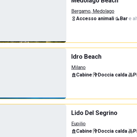
Medolago Beach
Bergamo, Medolago
Accesso animali
·
Bar
·
e al
Idro Beach
Milano
Cabine
·
Doccia calda
·
P
Lido Del Segrino
Eupilio
Cabine
·
Doccia calda
·
P