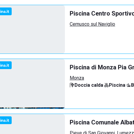
Piscina Centro Sportiv
Cernusco sul Naviglio
Piscina di Monza Pia G
Monza
Doccia calda
·
Piscina
·
B
Piscina Comunale Alba
Pieve di San Giovanni, Lumez