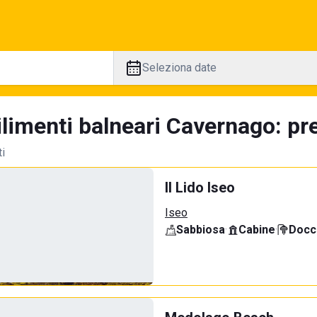
Seleziona date
limenti balneari Cavernago: pre
ti
Il Lido Iseo
Iseo
Sabbiosa
·
Cabine
·
Docci