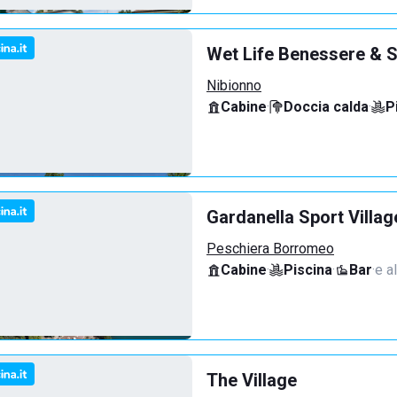
Wet Life Benessere & S
Nibionno
Cabine
·
Doccia calda
·
P
Gardanella Sport Villag
Peschiera Borromeo
Cabine
·
Piscina
·
Bar
·
e al
The Village