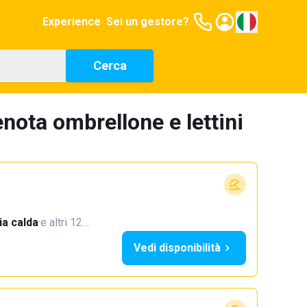
Experience
Sei un gestore?
Cerca
nota ombrellone e lettini
a calda
·
e altri 12…
Vedi disponibilità