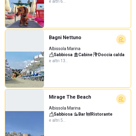
e altri 6…
Bagni Nettuno
Albissola Marina
Sabbiosa
·
Cabine
·
Doccia calda
·
e altri 13…
Mirage The Beach
Albissola Marina
Sabbiosa
·
Bar
·
Ristorante
·
e altri 5…