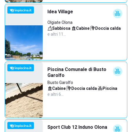
Idea Village
Olgiate Olona
Sabbiosa
·
Cabine
·
Doccia calda
·
e altri 11…
Piscina Comunale di Busto
Garolfo
Busto Garolfo
Cabine
·
Doccia calda
·
Piscina
·
e altri 6…
Sport Club 12 Induno Olona