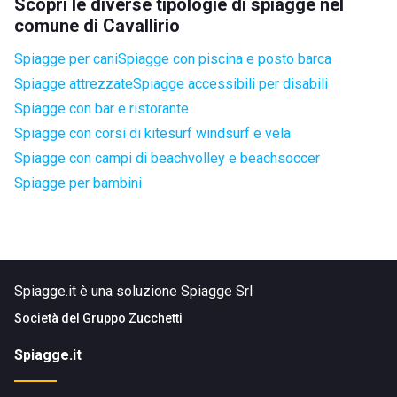
Scopri le diverse tipologie di spiagge nel
comune di Cavallirio
Spiagge per cani
Spiagge con piscina e posto barca
Spiagge attrezzate
Spiagge accessibili per disabili
Spiagge con bar e ristorante
Spiagge con corsi di kitesurf windsurf e vela
Spiagge con campi di beachvolley e beachsoccer
Spiagge per bambini
Spiagge.it è una soluzione Spiagge Srl
Società del
Gruppo Zucchetti
Spiagge.it