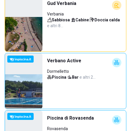
Gud Verbania
Verbania
Sabbiosa
·
Cabine
·
Doccia calda
·
e altri 8…
Verbano Active
Dormelletto
Piscina
·
Bar
·
e altri 2…
Piscina di Rovasenda
Rovasenda