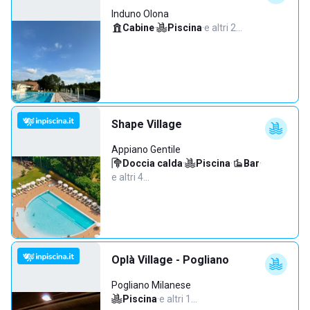
Induno Olona
Cabine
·
Piscina
·
e altri 2…
Shape Village
Appiano Gentile
Doccia calda
·
Piscina
·
Bar
·
e altri 4…
Oplà Village - Pogliano
Pogliano Milanese
Piscina
·
e altri 1…