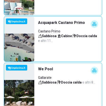
Acquapark Castano Primo
Castano Primo
Sabbiosa
·
Cabine
·
Doccia calda
·
e altri 11…
We Pool
Gallarate
Sabbiosa
·
Doccia calda
·
e altri 8…