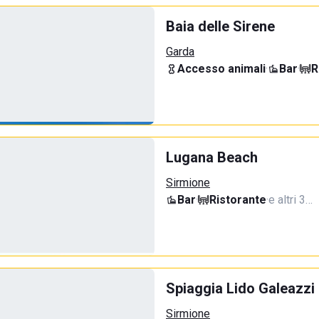
Baia delle Sirene
Garda
Accesso animali
·
Bar
·
R
Lugana Beach
Sirmione
Bar
·
Ristorante
·
e altri 3…
Spiaggia Lido Galeazzi
Sirmione