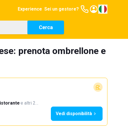
Experience
Sei un gestore?
Cerca
ese: prenota ombrellone e
istorante
·
e altri 2…
Vedi disponibilità