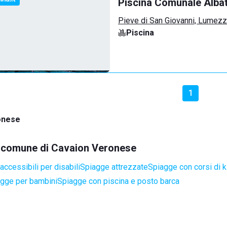
Piscina Comunale Alba
Pieve di San Giovanni, Lumez
Piscina
1
onese
el comune di Cavaion Veronese
ccessibili per disabili
Spiagge attrezzate
Spiagge con corsi di k
gge per bambini
Spiagge con piscina e posto barca