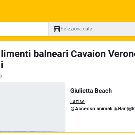
Seleziona date
ilimenti balneari Cavaion Veron
i
ti
Giulietta Beach
Lazise
Accesso animali
·
Bar
·
R