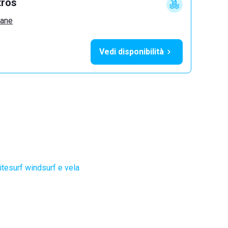
tros
zane
Vedi disponibilità
itesurf windsurf e vela