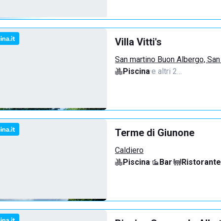
Villa Vitti's
San martino Buon Albergo, San
Piscina
·
e altri 2…
Terme di Giunone
Caldiero
Piscina
·
Bar
·
Ristorante