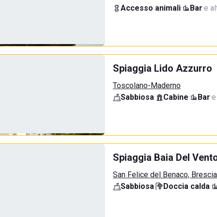
Accesso animali
·
Bar
·
e al
Spiaggia Lido Azzurro
Toscolano-Maderno
Sabbiosa
·
Cabine
·
Bar
·
e
Spiaggia Baia Del Vent
San Felice del Benaco, Brescia
Sabbiosa
·
Doccia calda
·