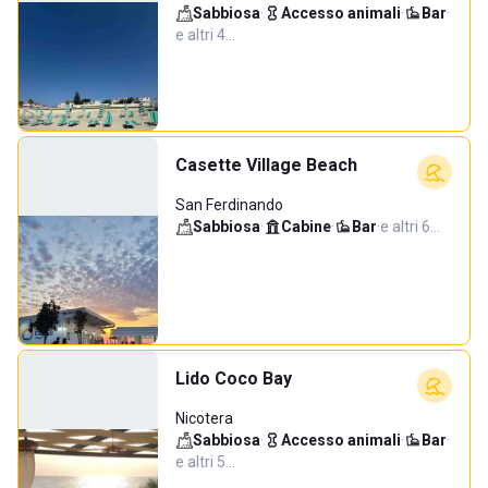
Sabbiosa
·
Accesso animali
·
Bar
·
e altri 4…
Casette Village Beach
San Ferdinando
Sabbiosa
·
Cabine
·
Bar
·
e altri 6…
Lido Coco Bay
Nicotera
Sabbiosa
·
Accesso animali
·
Bar
·
e altri 5…