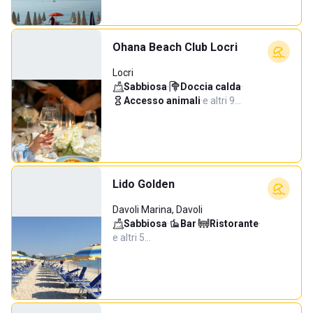
Ohana Beach Club Locri
Locri
Sabbiosa
·
Doccia calda
·
Accesso animali
·
e altri 9…
Lido Golden
Davoli Marina, Davoli
Sabbiosa
·
Bar
·
Ristorante
·
e altri 5…