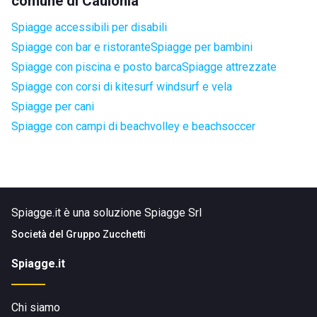
comune di Caulonia
Spiagge accessibili per disabili
Spiagge con bar e ristorante
Spiagge per bambini
Spiagge con piscina e posto barca
Spiagge attrezzate
Spiagge con corsi di kitesurf windsurf e vela
Spiagge per cani
Spiagge con campi di beachvolley e beachsoccer
Spiagge.it è una soluzione Spiagge Srl
Società del
Gruppo Zucchetti
Spiagge.it
Chi siamo