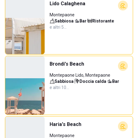
Lido Calaghena
Montepaone
Sabbiosa
·
Bar
·
Ristorante
·
e altri 5…
Brondi's Beach
Montepaone Lido, Montepaone
Sabbiosa
·
Doccia calda
·
Bar
·
e altri 10…
Haria's Beach
Montepaone