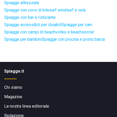
Spiagge attrezzate
Spiagge con corsi di kitesurf windsurf e vela
Spiagge con bar e ristorante
Spiagge accessibili per disabili
Spiagge per cani
Spiagge con campi di beachvolley e beachsoccer
Spiagge per bambini
Spiagge con piscina e posto barca
Spiagge.it
Chi siamo
Magazine
La nostra linea editoriale
Redazione