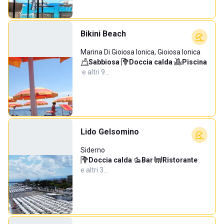
Bikini Beach
Marina Di Gioiosa Ionica, Gioiosa Ionica
Sabbiosa
·
Doccia calda
·
Piscina
·
e altri 9…
Lido Gelsomino
Siderno
Doccia calda
·
Bar
·
Ristorante
·
e altri 3…