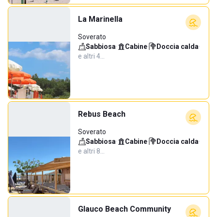
La Marinella
Soverato
Sabbiosa
·
Cabine
·
Doccia calda
·
e altri 4…
Rebus Beach
Soverato
Sabbiosa
·
Cabine
·
Doccia calda
·
e altri 8…
Glauco Beach Community