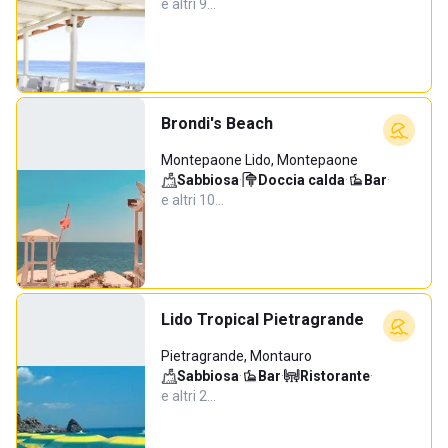
e altri 9…
Brondi's Beach
Montepaone Lido, Montepaone
Sabbiosa
·
Doccia calda
·
Bar
·
e altri 10…
Lido Tropical Pietragrande
Pietragrande, Montauro
Sabbiosa
·
Bar
·
Ristorante
·
e altri 2…