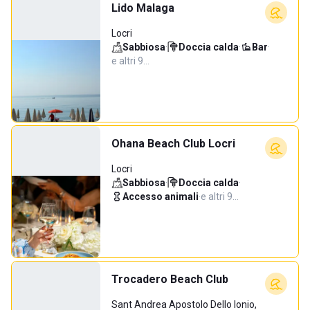
Lido Malaga
Locri
Sabbiosa
·
Doccia calda
·
Bar
·
e altri 9…
Ohana Beach Club Locri
Locri
Sabbiosa
·
Doccia calda
·
Accesso animali
·
e altri 9…
Trocadero Beach Club
Sant Andrea Apostolo Dello Ionio,