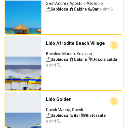
Sant'Andrea Apostolo Allo Ionio
Sabbiosa
·
Cabine
·
Bar
·
e altri 6…
Lido Afrodite Beach Village
Bovalino Marina, Bovalino
Sabbiosa
·
Cabine
·
Doccia calda
·
e altri 7…
Lido Golden
Davoli Marina, Davoli
Sabbiosa
·
Bar
·
Ristorante
·
e altri 5…