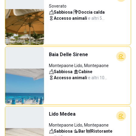
Soverato
Sabbiosa
·
Doccia calda
·
Accesso animali
·
e altri 5…
Baia Delle Sirene
Montepaone Lido, Montepaone
Sabbiosa
·
Cabine
·
Accesso animali
·
e altri 10…
Lido Medea
Montepaone Lido, Montepaone
Sabbiosa
·
Bar
·
Ristorante
·