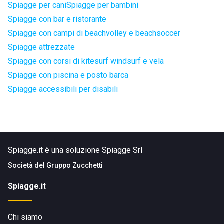
Spiagge per cani
Spiagge per bambini
Spiagge con bar e ristorante
Spiagge con campi di beachvolley e beachsoccer
Spiagge attrezzate
Spiagge con corsi di kitesurf windsurf e vela
Spiagge con piscina e posto barca
Spiagge accessibili per disabili
Spiagge.it è una soluzione Spiagge Srl
Società del
Gruppo Zucchetti
Spiagge.it
Chi siamo