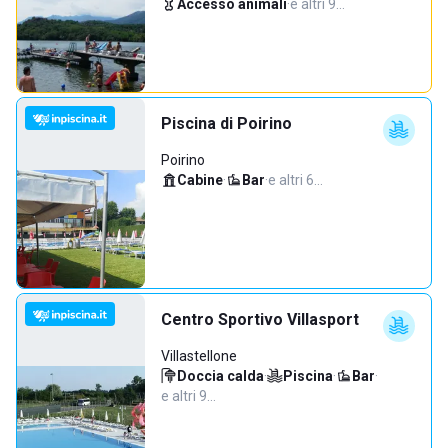
Accesso animali
·
e altri 9…
Piscina di Poirino
Poirino
Cabine
·
Bar
·
e altri 6…
Centro Sportivo Villasport
Villastellone
Doccia calda
·
Piscina
·
Bar
·
e altri 9…