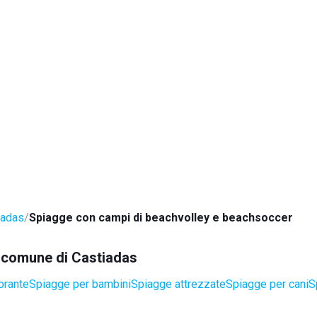
iadas
Spiagge con campi di beachvolley e beachsoccer
el comune di Castiadas
orante
Spiagge per bambini
Spiagge attrezzate
Spiagge per cani
S