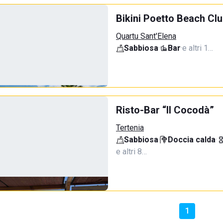
Bikini Poetto Beach Cl
Quartu Sant'Elena
Sabbiosa
·
Bar
·
e altri 1…
Risto-Bar “Il Cocodà”
Tertenia
Sabbiosa
·
Doccia calda
·
e altri 8…
1