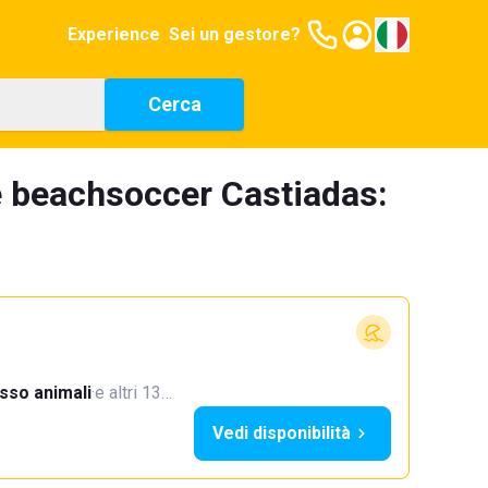
Experience
Sei un gestore?
Cerca
e beachsoccer Castiadas:
sso animali
·
e altri 13…
Vedi disponibilità