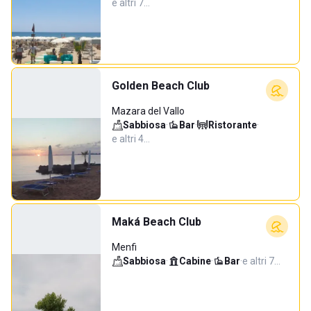
e altri 7…
Golden Beach Club
Mazara del Vallo
Sabbiosa
·
Bar
·
Ristorante
·
e altri 4…
Maká Beach Club
Menfi
Sabbiosa
·
Cabine
·
Bar
·
e altri 7…