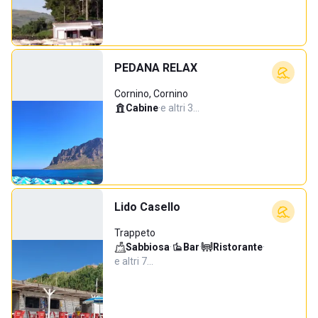
PEDANA RELAX
Cornino, Cornino
Cabine
·
e altri 3…
Lido Casello
Trappeto
Sabbiosa
·
Bar
·
Ristorante
·
e altri 7…