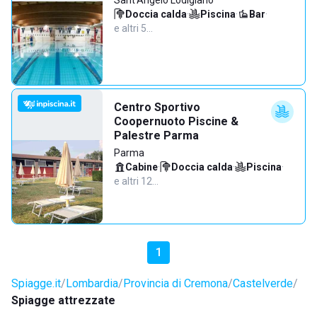
Sant'Angelo Lodigiano
Doccia calda
·
Piscina
·
Bar
·
e altri 5…
Centro Sportivo
Coopernuoto Piscine &
Palestre Parma
Parma
Cabine
·
Doccia calda
·
Piscina
·
e altri 12…
1
Spiagge.it
Lombardia
Provincia di Cremona
Castelverde
Spiagge attrezzate