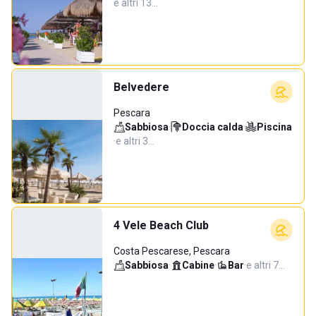
e altri 13…
Belvedere
Pescara
Sabbiosa
·
Doccia calda
·
Piscina
·
e altri 3…
4 Vele Beach Club
Costa Pescarese, Pescara
Sabbiosa
·
Cabine
·
Bar
·
e altri 7…