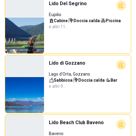
Lido Del Segrino
Eupilio
Cabine
·
Doccia calda
·
Piscina
·
e altri 11…
Lido di Gozzano
Lago d'Orta, Gozzano
Sabbiosa
·
Doccia calda
·
Bar
·
e altri 9…
Lido Beach Club Baveno
Baveno