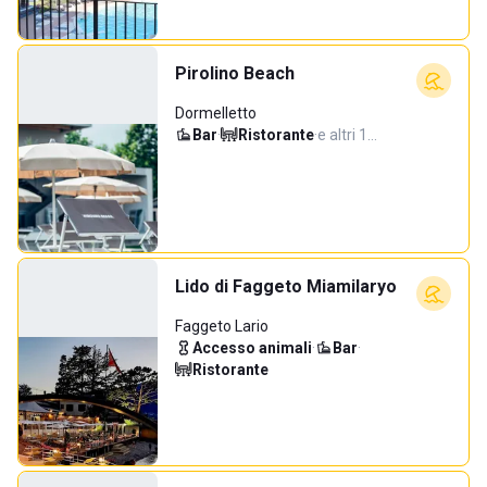
Pirolino Beach
Dormelletto
Bar
·
Ristorante
·
e altri 1…
Lido di Faggeto Miamilaryo
Faggeto Lario
Accesso animali
·
Bar
·
Ristorante