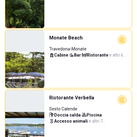
Monate Beach
Travedona-Monate
Cabine
·
Bar
·
Ristorante
·
e altri 6…
Ristorante Verbella
Sesto Calende
Doccia calda
·
Piscina
·
Accesso animali
·
e altri 7…