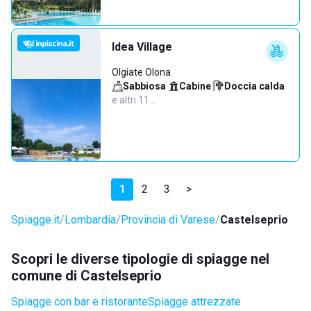
Idea Village
Olgiate Olona
Sabbiosa
·
Cabine
·
Doccia calda
·
e altri 11…
1
2
3
>
Spiagge.it
Lombardia
Provincia di Varese
Castelseprio
Scopri le diverse tipologie di spiagge nel
comune di Castelseprio
Spiagge con bar e ristorante
Spiagge attrezzate