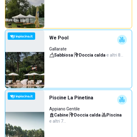
We Pool
Gallarate
Sabbiosa
·
Doccia calda
·
e altri 8…
Piscine La Pinetina
Appiano Gentile
Cabine
·
Doccia calda
·
Piscina
·
e altri 7…