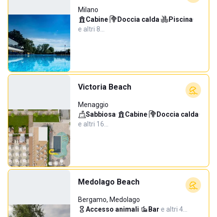
Milano
Cabine
·
Doccia calda
·
Piscina
·
e altri 8…
Victoria Beach
Menaggio
Sabbiosa
·
Cabine
·
Doccia calda
·
e altri 16…
Medolago Beach
Bergamo, Medolago
Accesso animali
·
Bar
·
e altri 4…