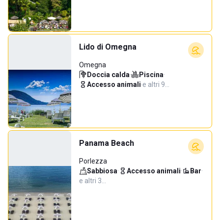
Lido di Omegna
Omegna
Doccia calda
·
Piscina
·
Accesso animali
·
e altri 9…
Panama Beach
Porlezza
Sabbiosa
·
Accesso animali
·
Bar
·
e altri 3…