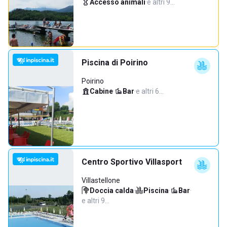
Accesso animali
·
e altri 9…
Piscina di Poirino
Poirino
Cabine
·
Bar
·
e altri 6…
Centro Sportivo Villasport
Villastellone
Doccia calda
·
Piscina
·
Bar
·
e altri 9…