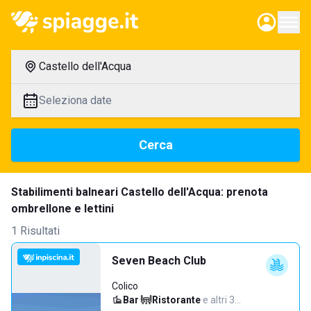
Castello dell'Acqua
Seleziona date
Cerca
Stabilimenti balneari Castello dell'Acqua: prenota
ombrellone e lettini
1 Risultati
Seven Beach Club
Colico
Bar
·
Ristorante
·
e altri 3…