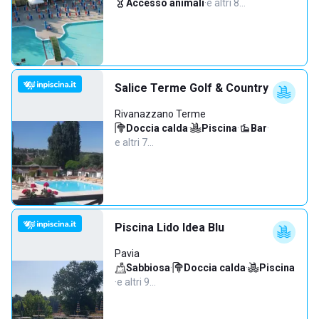
Accesso animali
·
e altri 8…
Salice Terme Golf & Country
Rivanazzano Terme
Doccia calda
·
Piscina
·
Bar
·
e altri 7…
Piscina Lido Idea Blu
Pavia
Sabbiosa
·
Doccia calda
·
Piscina
·
e altri 9…