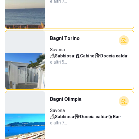
e altri 7…
Bagni Torino
Savona
Sabbiosa
·
Cabine
·
Doccia calda
·
e altri 5…
Bagni Olimpia
Savona
Sabbiosa
·
Doccia calda
·
Bar
·
e altri 7…