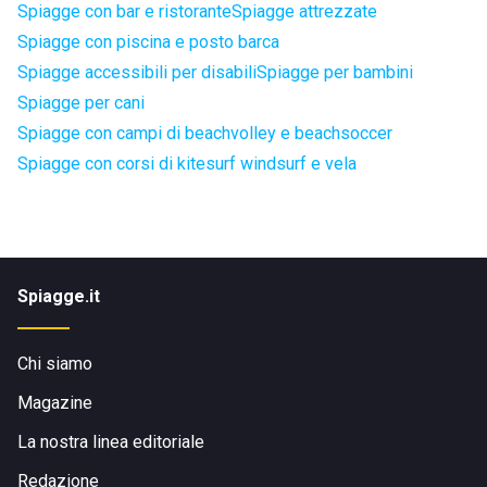
Spiagge con bar e ristorante
Spiagge attrezzate
Spiagge con piscina e posto barca
Spiagge accessibili per disabili
Spiagge per bambini
Spiagge per cani
Spiagge con campi di beachvolley e beachsoccer
Spiagge con corsi di kitesurf windsurf e vela
Spiagge.it
Chi siamo
Magazine
La nostra linea editoriale
Redazione