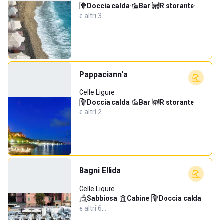
Doccia calda
·
Bar
·
Ristorante
·
e altri 3…
Pappaciann'a
Celle Ligure
Doccia calda
·
Bar
·
Ristorante
·
e altri 2…
Bagni Ellida
Celle Ligure
Sabbiosa
·
Cabine
·
Doccia calda
·
e altri 6…