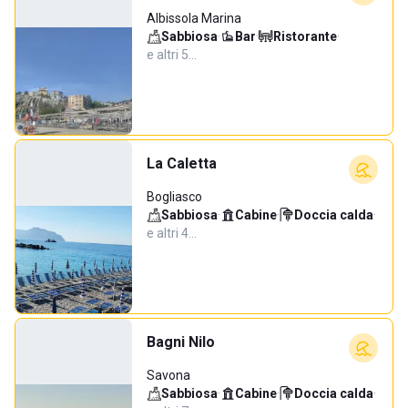
Albissola Marina
Sabbiosa
·
Bar
·
Ristorante
·
e altri 5…
La Caletta
Bogliasco
Sabbiosa
·
Cabine
·
Doccia calda
·
e altri 4…
Bagni Nilo
Savona
Sabbiosa
·
Cabine
·
Doccia calda
·