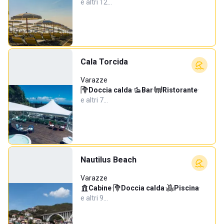
e altri 12…
Cala Torcida
Varazze
Doccia calda
·
Bar
·
Ristorante
·
e altri 7…
Nautilus Beach
Varazze
Cabine
·
Doccia calda
·
Piscina
·
e altri 9…