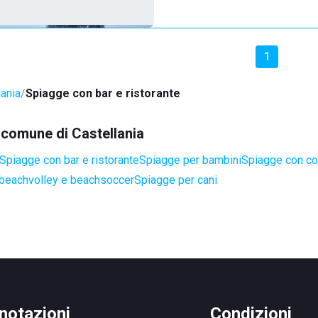
1
lania
Spiagge con bar e ristorante
l comune di Castellania
Spiagge con bar e ristorante
Spiagge per bambini
Spiagge con cor
 beachvolley e beachsoccer
Spiagge per cani
notazioni
Condizioni