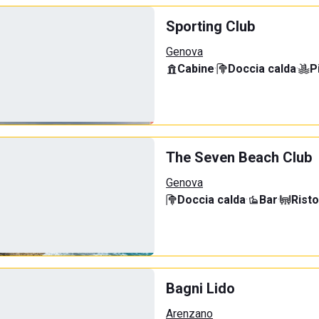
Sporting Club
Genova
Cabine
·
Doccia calda
·
P
The Seven Beach Club
Genova
Doccia calda
·
Bar
·
Rist
Bagni Lido
Arenzano