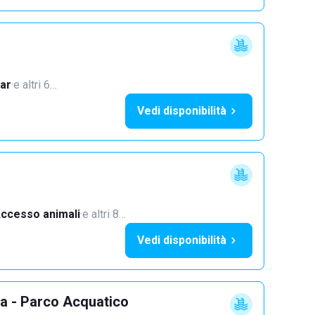
ar
·
e altri 6…
Vedi disponibilità
ccesso animali
·
e altri 8…
Vedi disponibilità
ba - Parco Acquatico