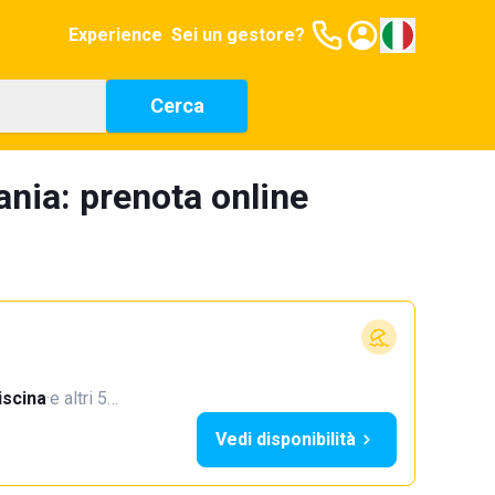
Experience
Sei un gestore?
Cerca
ania: prenota online
iscina
·
e altri 5…
Vedi disponibilità