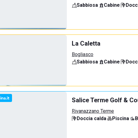
Sabbiosa
·
Cabine
·
Docci
La Caletta
Bogliasco
Sabbiosa
·
Cabine
·
Docci
Salice Terme Golf & Co
Rivanazzano Terme
Doccia calda
·
Piscina
·
B