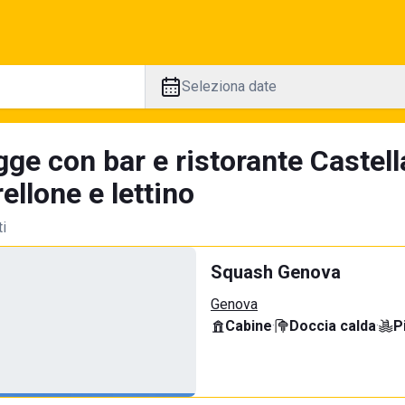
Seleziona date
ge con bar e ristorante Castell
llone e lettino
ti
Squash Genova
Genova
Cabine
·
Doccia calda
·
P