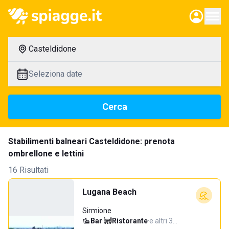
Casteldidone
Seleziona date
Cerca
Stabilimenti balneari Casteldidone: prenota
ombrellone e lettini
16 Risultati
Lugana Beach
Sirmione
Bar
·
Ristorante
·
e altri 3…