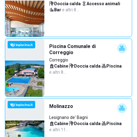
Doccia calda
·
Accesso animali
·
Bar
·
e altri 8…
Piscina Comunale di
Correggio
Correggio
Cabine
·
Doccia calda
·
Piscina
·
e altri 8…
Molinazzo
Lesignano de' Bagni
Cabine
·
Doccia calda
·
Piscina
·
e altri 11…