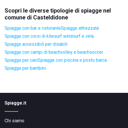
Scopri le diverse tipologie di spiagge nel
comune di Casteldidone
Spiagge con bar e ristorante
Spiagge attrezzate
Spiagge con corsi di kitesurf windsurf e vela
Spiagge accessibili per disabili
Spiagge con campi di beachvolley e beachsoccer
Spiagge per cani
Spiagge con piscina e posto barca
Spiagge per bambini
Spiagge.it
Chi siamo