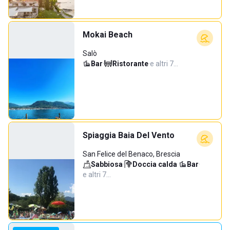
Mokai Beach
Salò
Bar
·
Ristorante
·
e altri 7…
Spiaggia Baia Del Vento
San Felice del Benaco, Brescia
Sabbiosa
·
Doccia calda
·
Bar
·
e altri 7…