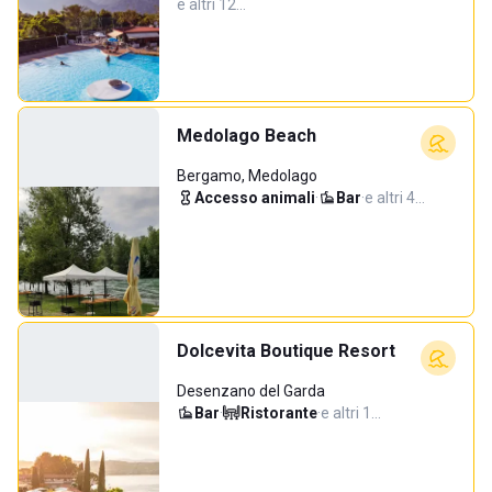
e altri 12…
Medolago Beach
Bergamo, Medolago
Accesso animali
·
Bar
·
e altri 4…
Dolcevita Boutique Resort
Desenzano del Garda
Bar
·
Ristorante
·
e altri 1…