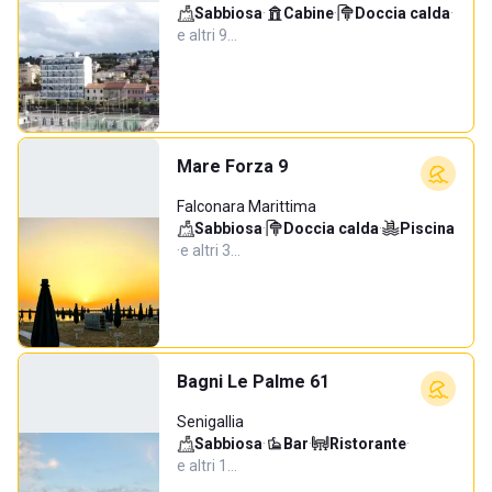
Sabbiosa
·
Cabine
·
Doccia calda
·
e altri 9…
Mare Forza 9
Falconara Marittima
Sabbiosa
·
Doccia calda
·
Piscina
·
e altri 3…
Bagni Le Palme 61
Senigallia
Sabbiosa
·
Bar
·
Ristorante
·
e altri 1…