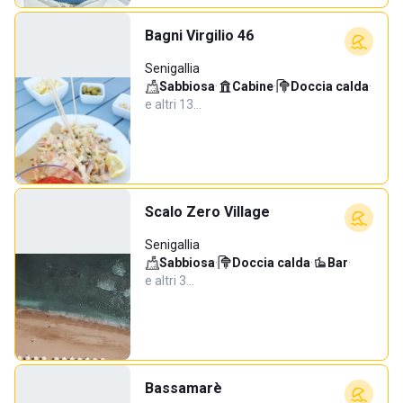
Bagni Virgilio 46
Senigallia
Sabbiosa
·
Cabine
·
Doccia calda
·
e altri 13…
Scalo Zero Village
Senigallia
Sabbiosa
·
Doccia calda
·
Bar
·
e altri 3…
Bassamarè