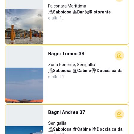
Falconara Marittima
Sabbiosa
·
Bar
·
Ristorante
·
e altri 1…
Bagni Tommi 38
Zona Ponente, Senigallia
Sabbiosa
·
Cabine
·
Doccia calda
·
e altri 11…
Bagni Andrea 37
Senigallia
Sabbiosa
·
Cabine
·
Doccia calda
·