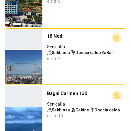
e altri 6…
18 Nodi
Senigallia
Sabbiosa
·
Doccia calda
·
Bar
·
e altri 4…
Bagni Carmen 130
Senigallia
Sabbiosa
·
Cabine
·
Doccia calda
·
e altri 10…