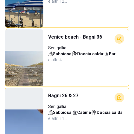
e altri 12…
Venice beach - Bagni 36
Senigallia
Sabbiosa
·
Doccia calda
·
Bar
·
e altri 4…
Bagni 26 & 27
Senigallia
Sabbiosa
·
Cabine
·
Doccia calda
·
e altri 11…