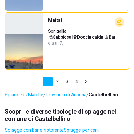
Maitai
Senigallia
Sabbiosa
·
Doccia calda
·
Bar
·
e altri 7…
1
2
3
4
>
Spiagge.it
Marche
Provincia di Ancona
Castelbellino
Scopri le diverse tipologie di spiagge nel
comune di Castelbellino
Spiagge con bar e ristorante
Spiagge per cani