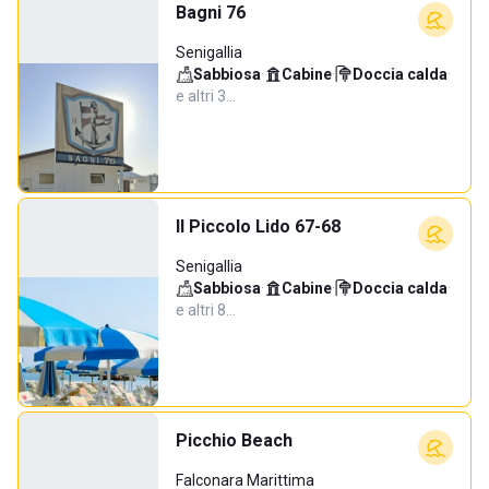
Bagni 76
Senigallia
Sabbiosa
·
Cabine
·
Doccia calda
·
e altri 3…
Il Piccolo Lido 67-68
Senigallia
Sabbiosa
·
Cabine
·
Doccia calda
·
e altri 8…
Picchio Beach
Falconara Marittima