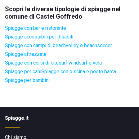
Scopri le diverse tipologie di spiagge nel
comune di Castel Goffredo
Spiagge con bar e ristorante
Spiagge accessibili per disabili
Spiagge con campi di beachvolley e beachsoccer
Spiagge attrezzate
Spiagge con corsi di kitesurf windsurf e vela
Spiagge per cani
Spiagge con piscina e posto barca
Spiagge per bambini
Spiagge.it
Chi siamo