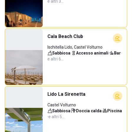
e altri 3…
Cala Beach Club
Ischitella Lido, Castel Volturno
Sabbiosa
·
Accesso animali
·
Bar
·
e altri 6…
Lido La Sirenetta
Castel Volturno
Sabbiosa
·
Doccia calda
·
Piscina
·
e altri 5…