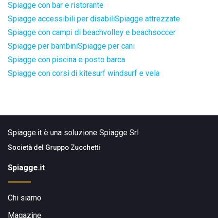
Spiagge con bar e ristorante
Spiagge accessibili per disabili
Spiagge attrezzate
Spiagge con campi di beachvolley e beachsoccer
Spiagge per bambini
Spiagge per cani
Spiagge con piscina e posto barca
Spiagge con corsi di kitesurf windsurf e vela
Spiagge.it è una soluzione Spiagge Srl
Società del
Gruppo Zucchetti
Spiagge.it
Chi siamo
Magazine