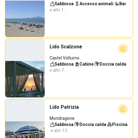
Sabbiosa
·
Accesso animali
·
Bar
·
e altri 1…
Lido Scalzone
Castel Volturno
Sabbiosa
·
Cabine
·
Doccia calda
·
e altri 7…
Lido Patrizia
Mondragone
Sabbiosa
·
Doccia calda
·
Piscina
·
e altri 13…