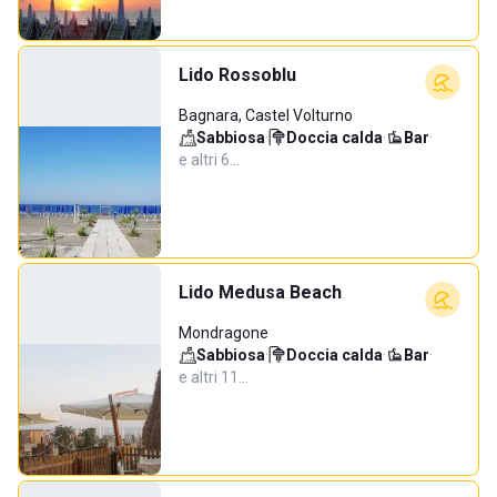
Lido Rossoblu
Bagnara, Castel Volturno
Sabbiosa
·
Doccia calda
·
Bar
·
e altri 6…
Lido Medusa Beach
Mondragone
Sabbiosa
·
Doccia calda
·
Bar
·
e altri 11…