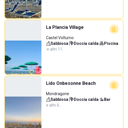
La Plancia Village
Castel Volturno
Sabbiosa
·
Doccia calda
·
Piscina
·
e altri 11…
Lido Onbesonne Beach
Mondragone
Sabbiosa
·
Doccia calda
·
Bar
·
e altri 6…