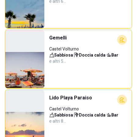
e altri 6…
Gemelli
Castel Volturno
Sabbiosa
·
Doccia calda
·
Bar
·
e altri 5…
Lido Playa Paraiso
Castel Volturno
Sabbiosa
·
Doccia calda
·
Bar
·
e altri 8…