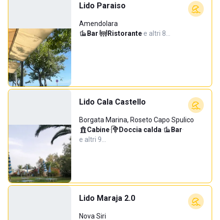
Lido Paraiso
Amendolara
Bar
·
Ristorante
·
e altri 8…
Lido Cala Castello
Borgata Marina, Roseto Capo Spulico
Cabine
·
Doccia calda
·
Bar
·
e altri 9…
Lido Maraja 2.0
Nova Siri