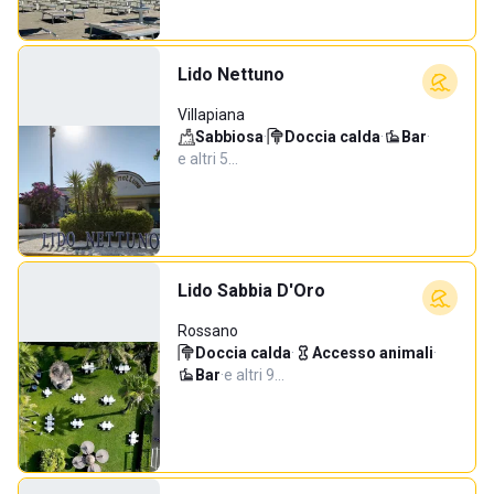
Lido Nettuno
Villapiana
Sabbiosa
·
Doccia calda
·
Bar
·
e altri 5…
Lido Sabbia D'Oro
Rossano
Doccia calda
·
Accesso animali
·
Bar
·
e altri 9…