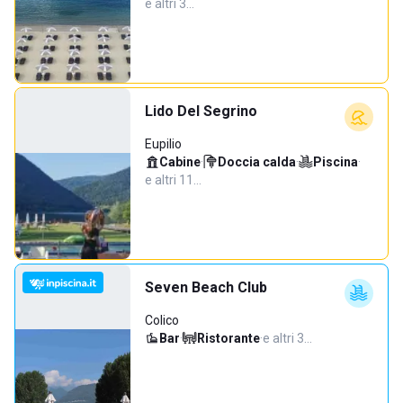
e altri 3…
Lido Del Segrino
Eupilio
Cabine
·
Doccia calda
·
Piscina
·
e altri 11…
Seven Beach Club
Colico
Bar
·
Ristorante
·
e altri 3…