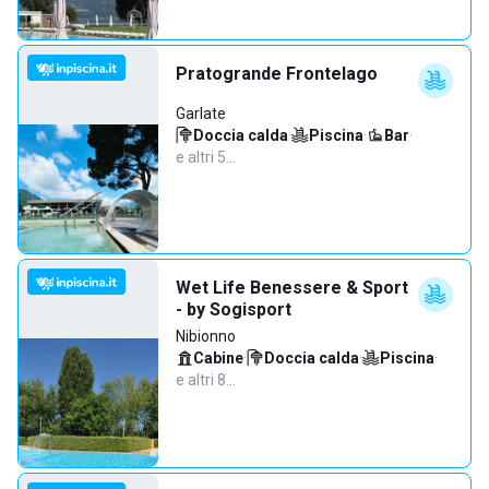
Pratogrande Frontelago
Garlate
Doccia calda
·
Piscina
·
Bar
·
e altri 5…
Wet Life Benessere & Sport
- by Sogisport
Nibionno
Cabine
·
Doccia calda
·
Piscina
·
e altri 8…