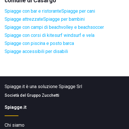
comune di Casargo
Spiagge con bar e ristorante
Spiagge per cani
Spiagge attrezzate
Spiagge per bambini
Spiagge con campi di beachvolley e beachsoccer
Spiagge con corsi di kitesurf windsurf e vela
Spiagge con piscina e posto barca
Spiagge accessibili per disabili
Spiagge.it è una soluzione Spiagge Srl
Società del
Gruppo Zucchetti
Spiagge.it
Chi siamo