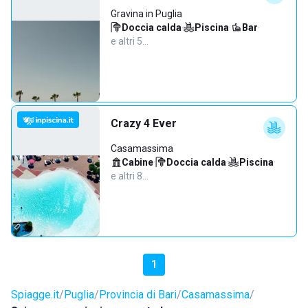
Gravina in Puglia
Doccia calda
·
Piscina
·
Bar
·
e altri 5…
Crazy 4 Ever
Casamassima
Cabine
·
Doccia calda
·
Piscina
·
e altri 8…
1
Spiagge.it
Puglia
Provincia di Bari
Casamassima