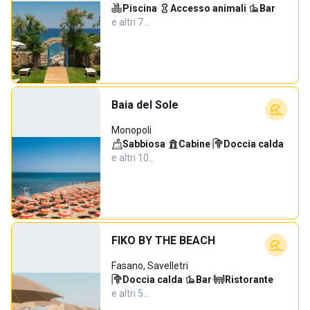
Piscina
·
Accesso animali
·
Bar
·
e altri 7…
Baia del Sole
Monopoli
Sabbiosa
·
Cabine
·
Doccia calda
·
e altri 10…
FIKO BY THE BEACH
Fasano, Savelletri
Doccia calda
·
Bar
·
Ristorante
·
e altri 5…