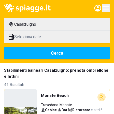
Casalzuigno
Seleziona date
Cerca
Stabilimenti balneari Casalzuigno: prenota ombrellone
e lettini
41 Risultati
Monate Beach
Travedona-Monate
Cabine
·
Bar
·
Ristorante
·
e altri 6…