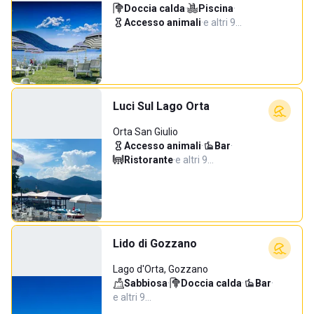
Doccia calda
·
Piscina
·
Accesso animali
·
e altri 9…
Luci Sul Lago Orta
Orta San Giulio
Accesso animali
·
Bar
·
Ristorante
·
e altri 9…
Lido di Gozzano
Lago d'Orta, Gozzano
Sabbiosa
·
Doccia calda
·
Bar
·
e altri 9…