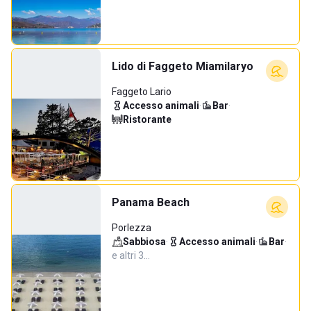
Lido di Faggeto Miamilaryo
Faggeto Lario
Accesso animali
·
Bar
·
Ristorante
Panama Beach
Porlezza
Sabbiosa
·
Accesso animali
·
Bar
·
e altri 3…