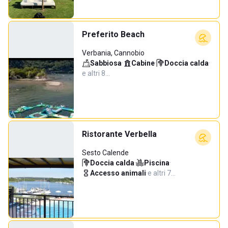
Preferito Beach
Verbania, Cannobio
Sabbiosa
·
Cabine
·
Doccia calda
·
e altri 8…
Ristorante Verbella
Sesto Calende
Doccia calda
·
Piscina
·
Accesso animali
·
e altri 7…