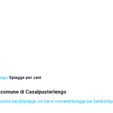
engo
Spiagge per cani
el comune di Casalpusterlengo
 posto barca
Spiagge con bar e ristorante
Spiagge per bambini
Spi