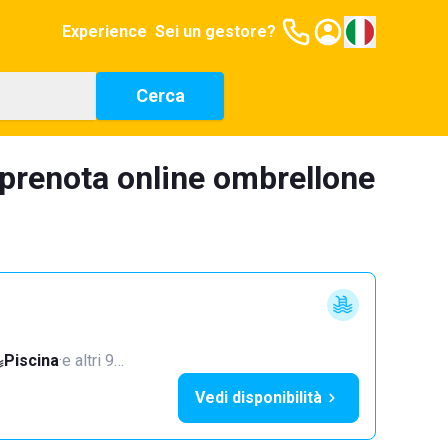
Experience
Sei un gestore?
Cerca
 prenota online ombrellone
Piscina
·
e altri 9…
Vedi disponibilità