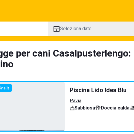
Seleziona date
gge per cani Casalpusterlengo:
tino
Piscina Lido Idea Blu
Pavia
Sabbiosa
·
Doccia calda
·