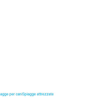
agge per cani
Spiagge attrezzate