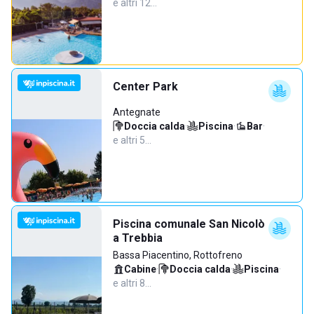
e altri 12…
Center Park
Antegnate
Doccia calda
·
Piscina
·
Bar
·
e altri 5…
Piscina comunale San Nicolò
a Trebbia
Bassa Piacentino, Rottofreno
Cabine
·
Doccia calda
·
Piscina
·
e altri 8…