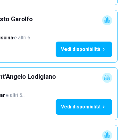
sto Garolfo
iscina
·
e altri 6…
Vedi disponibilità
nt'Angelo Lodigiano
ar
·
e altri 5…
Vedi disponibilità