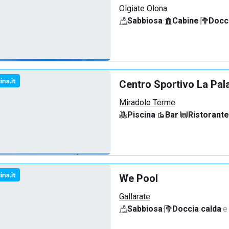
Olgiate Olona
Sabbiosa
·
Cabine
·
Docci
Centro Sportivo La Pal
Miradolo Terme
Piscina
·
Bar
·
Ristorante
We Pool
Gallarate
Sabbiosa
·
Doccia calda
·
e