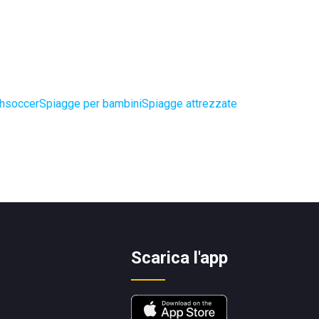
chsoccer
Spiagge per bambini
Spiagge attrezzate
Scarica l'app