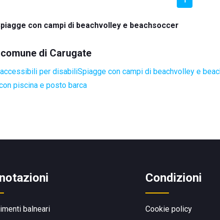
piagge con campi di beachvolley e beachsoccer
el comune di Carugate
ccessibili per disabili
Spiagge con campi di beachvolley e bea
con piscina e posto barca
notazioni
Condizioni
limenti balneari
Cookie policy