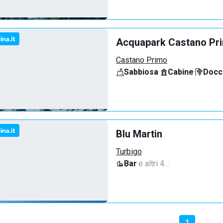
Acquapark Castano Pr
Castano Primo
Sabbiosa
·
Cabine
·
Docci
Blu Martin
Turbigo
Bar
·
e altri 4…
1