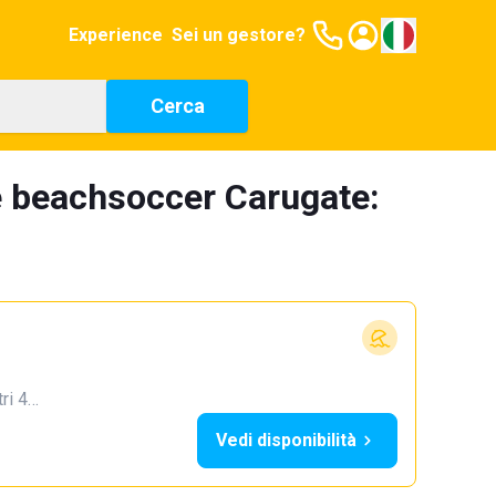
Experience
Sei un gestore?
Cerca
e beachsoccer Carugate:
tri 4…
Vedi disponibilità