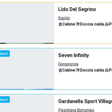
Lido Del Segrino
Eupilio
Cabine
·
Doccia calda
·
P
Seven Infinity
Gorgonzola
Cabine
·
Doccia calda
·
P
Gardanella Sport Villag
Peschiera Borromeo