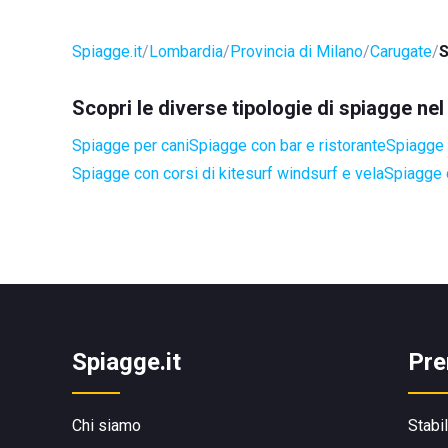
Spiagge.it
Lombardia
Provincia di Milano
Carugate
S
Scopri le diverse tipologie di spiagge n
Spiagge per cani
Spiagge con bar e ristorante
Spiagge a
Spiagge con corsi di kitesurf windsurf e vela
Spiagge 
Spiagge.it
Pre
Chi siamo
Stabi