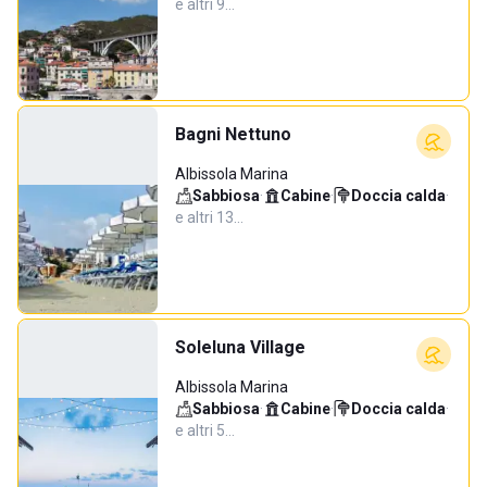
e altri 9…
Bagni Nettuno
Albissola Marina
Sabbiosa
·
Cabine
·
Doccia calda
·
e altri 13…
Soleluna Village
Albissola Marina
Sabbiosa
·
Cabine
·
Doccia calda
·
e altri 5…