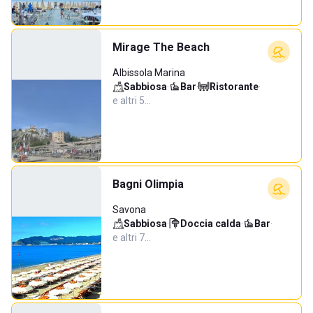
Mirage The Beach
Albissola Marina
Sabbiosa
·
Bar
·
Ristorante
·
e altri 5…
Bagni Olimpia
Savona
Sabbiosa
·
Doccia calda
·
Bar
·
e altri 7…