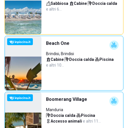
Sabbiosa
·
Cabine
·
Doccia calda
·
e altri 6…
Beach One
Brindisi, Brindisi
Cabine
·
Doccia calda
·
Piscina
·
e altri 10…
Boomerang Village
Manduria
Doccia calda
·
Piscina
·
Accesso animali
·
e altri 11…