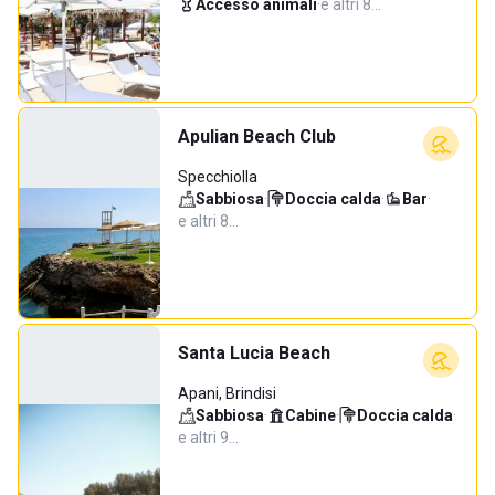
Accesso animali
·
e altri 8…
Apulian Beach Club
Specchiolla
Sabbiosa
·
Doccia calda
·
Bar
·
e altri 8…
Santa Lucia Beach
Apani, Brindisi
Sabbiosa
·
Cabine
·
Doccia calda
·
e altri 9…