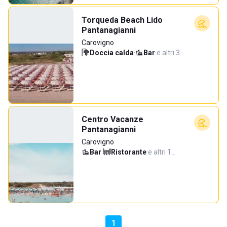
Torqueda Beach Lido
Pantanagianni
Carovigno
Doccia calda
·
Bar
·
e altri 3…
Centro Vacanze
Pantanagianni
Carovigno
Bar
·
Ristorante
·
e altri 1…
1