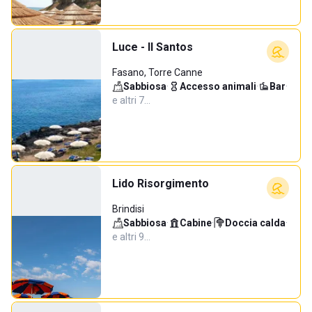
Luce - Il Santos
Fasano, Torre Canne
Sabbiosa
·
Accesso animali
·
Bar
·
e altri 7…
Lido Risorgimento
Brindisi
Sabbiosa
·
Cabine
·
Doccia calda
·
e altri 9…