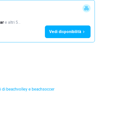
ar
·
e altri 5…
Vedi disponibilità
 di beachvolley e beachsoccer