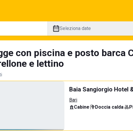
Seleziona date
gge con piscina e posto barca 
llone e lettino
ti
Baia Sangiorgio Hotel 
Bari
Cabine
·
Doccia calda
·
P