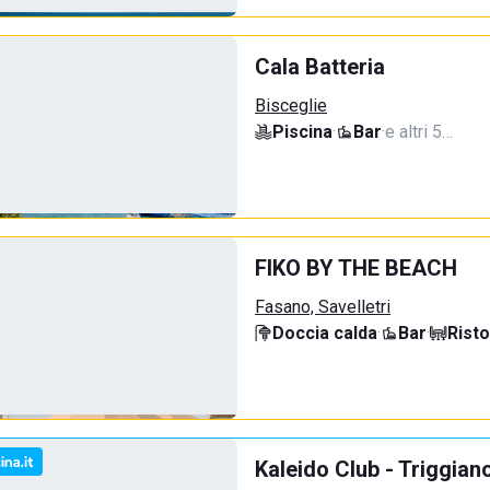
Cala Batteria
Bisceglie
Piscina
·
Bar
·
e altri 5…
FIKO BY THE BEACH
Fasano, Savelletri
Doccia calda
·
Bar
·
Rist
Kaleido Club - Triggian