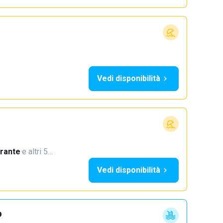
Vedi disponibilità
orante
·
e altri 5…
Vedi disponibilità
o