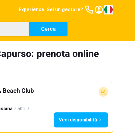
Experience
Sei un gestore?
Cerca
Capurso: prenota online
& Beach Club
iscina
·
e altri 7…
Vedi disponibilità