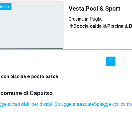
Vesta Pool & Sport
Gravina in Puglia
Doccia calda
·
Piscina
·
B
1
 con piscina e posto barca
el comune di Capurso
ge accessibili per disabili
Spiagge attrezzate
Spiagge con campi