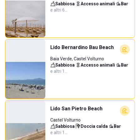
Sabbiosa
·
Accesso animali
·
Bar
·
e altri 6…
Lido Bernardino Bau Beach
Baia Verde, Castel Volturno
Sabbiosa
·
Accesso animali
·
Bar
·
e altri 1…
Lido San Pietro Beach
Castel Volturno
Sabbiosa
·
Doccia calda
·
Bar
·
e altri 1…