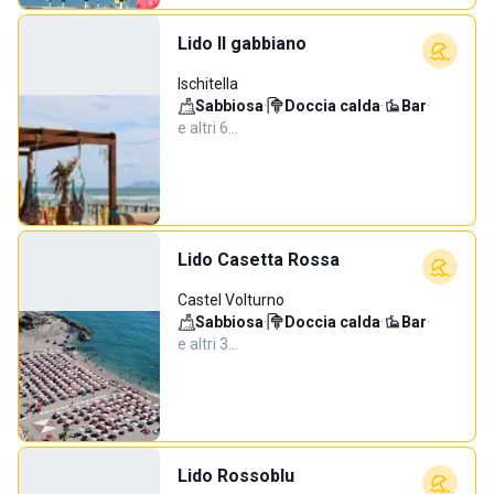
Lido Il gabbiano
Ischitella
Sabbiosa
·
Doccia calda
·
Bar
·
e altri 6…
Lido Casetta Rossa
Castel Volturno
Sabbiosa
·
Doccia calda
·
Bar
·
e altri 3…
Lido Rossoblu