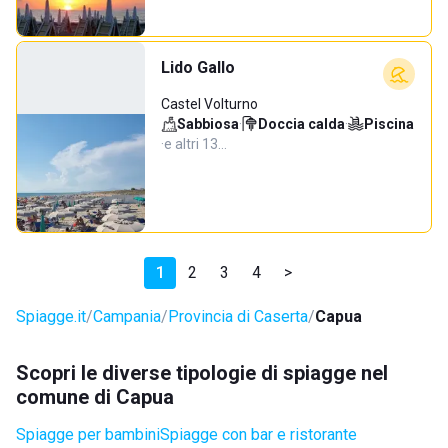
Lido Gallo
Castel Volturno
Sabbiosa
·
Doccia calda
·
Piscina
·
e altri 13…
1
2
3
4
>
Spiagge.it
Campania
Provincia di Caserta
Capua
Scopri le diverse tipologie di spiagge nel
comune di Capua
Spiagge per bambini
Spiagge con bar e ristorante