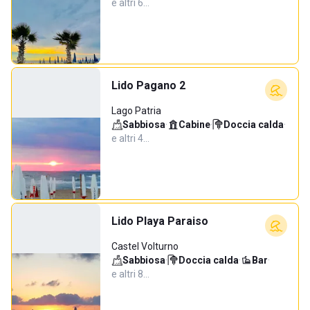
e altri 6…
Lido Pagano 2
Lago Patria
Sabbiosa
·
Cabine
·
Doccia calda
·
e altri 4…
Lido Playa Paraiso
Castel Volturno
Sabbiosa
·
Doccia calda
·
Bar
·
e altri 8…